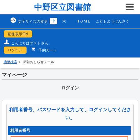
中野区立図書館
中
大
ＨＯＭＥ
こどもようけんさく
文字サイズの変更
画像表示ON
こんにちはゲストさん
ログイン
予約カート
簡単検索
新着おしらせメール
マイページ
ログイン
利用者番号、パスワードを入力して、ログインしてくださ
い。
利用者番号