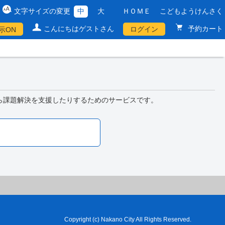
文字サイズの変更
中
大
ＨＯＭＥ
こどもようけんさく
こんにちはゲストさん
予約カート
ログイン
示ON
ら課題解決を支援したりするためのサービスです。
Copyright (c) Nakano City All Rights Reserved.