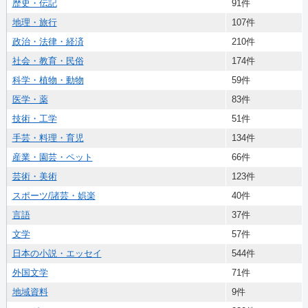
歴史・伝記
91件
地理・旅行
107件
政治・法律・経済
210件
社会・教育・民俗
174件
科学・植物・動物
59件
医学・薬
83件
技術・工学
51件
手芸・料理・育児
134件
産業・園芸・ペット
66件
芸術・美術
123件
スポーツ/諸芸・娯楽
40件
言語
37件
文学
57件
日本の小説・エッセイ
544件
外国文学
71件
地域資料
9件