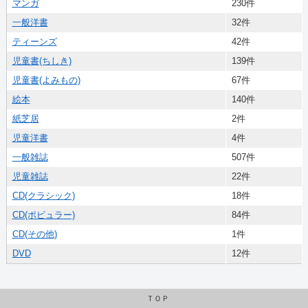
マンガ
230件
一般洋書
32件
ティーンズ
42件
児童書(ちしき)
139件
児童書(よみもの)
67件
絵本
140件
紙芝居
2件
児童洋書
4件
一般雑誌
507件
児童雑誌
22件
CD(クラシック)
18件
CD(ポピュラー)
84件
CD(その他)
1件
DVD
12件
ＴＯＰ