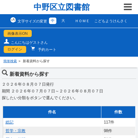
中野区立図書館
中
大
ＨＯＭＥ
こどもようけんさく
文字サイズの変更
画像表示ON
こんにちはゲストさん
ログイン
予約カート
簡単検索
新着資料から探す
新着資料から探す
２０２６年０８月０７日発行
期間 ２０２６年０７月０７日～２０２６年０８月０７日
探したい分類をボタンで選んでください。
件名
件数
総記
117件
哲学・宗教
98件