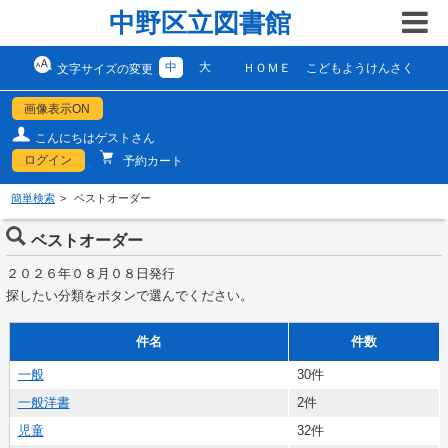
中野区立図書館
中
大
ＨＯＭＥ
こどもようけんさく
文字サイズの変更
画像表示ON
こんにちはゲストさん
ログイン
予約カート
簡単検索
ベストオーダー
ベストオーダー
２０２６年０８月０８日発行
探したい分類をボタンで選んでください。
件名
件数
一般
30件
一般洋書
2件
児童
32件